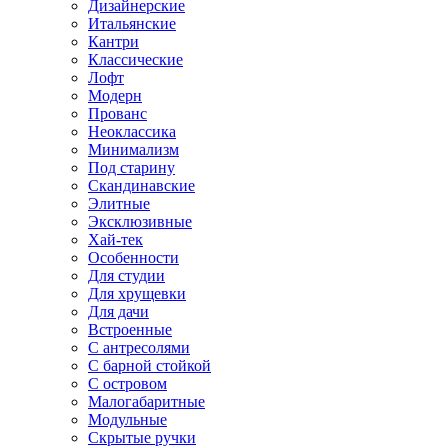
Дизайнерские
Итальянские
Кантри
Классические
Лофт
Модерн
Прованс
Неоклассика
Минимализм
Под старину
Скандинавские
Элитные
Эксклюзивные
Хай-тек
Особенности
Для студии
Для хрущевки
Для дачи
Встроенные
С антресолями
С барной стойкой
С островом
Малогабаритные
Модульные
Скрытые ручки