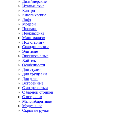
Дизайнерские
Итальянские
Кантри
Классические
Лофт
Модерн
Прованс
Неоклассика
Минимализм
Под старину
Скандинавские
Элитные
Эксклюзивные
Хай-тек
Особенности
Для студии
Для хрущевки
Для дачи
Встроенные
С антресолями
С барной стойкой
С островом
Малогабаритные
Модульные
Скрытые ручки