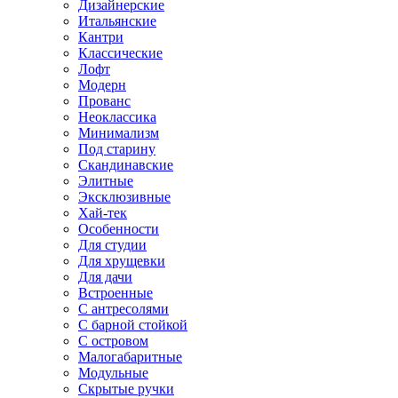
Дизайнерские
Итальянские
Кантри
Классические
Лофт
Модерн
Прованс
Неоклассика
Минимализм
Под старину
Скандинавские
Элитные
Эксклюзивные
Хай-тек
Особенности
Для студии
Для хрущевки
Для дачи
Встроенные
С антресолями
С барной стойкой
С островом
Малогабаритные
Модульные
Скрытые ручки