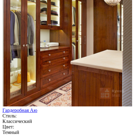
Гардеробная Аю
Стиль:
Классический
Цвет:
Темный