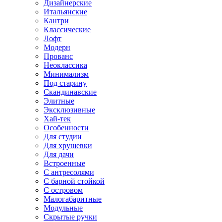
Дизайнерские
Итальянские
Кантри
Классические
Лофт
Модерн
Прованс
Неоклассика
Минимализм
Под старину
Скандинавские
Элитные
Эксклюзивные
Хай-тек
Особенности
Для студии
Для хрущевки
Для дачи
Встроенные
С антресолями
С барной стойкой
С островом
Малогабаритные
Модульные
Скрытые ручки