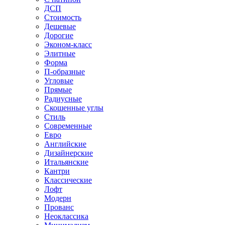
ДСП
Стоимость
Дешевые
Дорогие
Эконом-класс
Элитные
Форма
П-образные
Угловые
Прямые
Радиусные
Скошенные углы
Стиль
Современные
Евро
Английские
Дизайнерские
Итальянские
Кантри
Классические
Лофт
Модерн
Прованс
Неоклассика