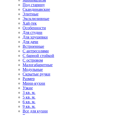
Минимализм
Под старину
Скандинавские
Элитные
Эксклюзивные
Хай-тек
Особенности
Для студии
Для хрущевки
Для дачи
Встроенные
С антресолями
С барной стойкой
С островом
Малогабаритные
Модульные
Скрытые ручки
Размер
Мини-кухни
Узкие
3 кв. м.
5 кв. м.
6 кв. м.
9 кв. м.
Все для кухни