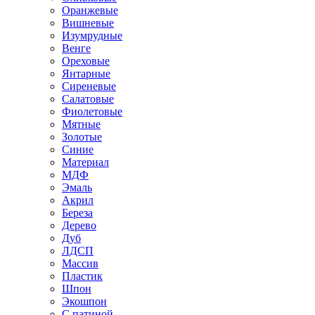
Оранжевые
Вишневые
Изумрудные
Венге
Ореховые
Янтарные
Сиреневые
Салатовые
Фиолетовые
Мятные
Золотые
Синие
Материал
МДФ
Эмаль
Акрил
Береза
Дерево
Дуб
ЛДСП
Массив
Пластик
Шпон
Экошпон
С патиной