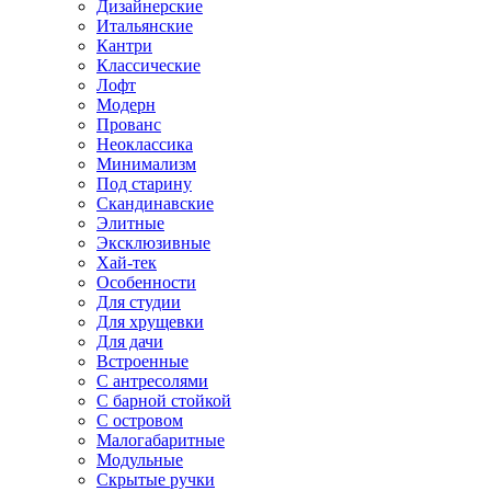
Дизайнерские
Итальянские
Кантри
Классические
Лофт
Модерн
Прованс
Неоклассика
Минимализм
Под старину
Скандинавские
Элитные
Эксклюзивные
Хай-тек
Особенности
Для студии
Для хрущевки
Для дачи
Встроенные
С антресолями
С барной стойкой
С островом
Малогабаритные
Модульные
Скрытые ручки