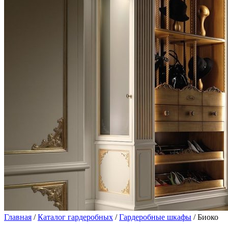
Главная
/
Каталог гардеробных
/
Гардеробные шкафы
/ Биоко