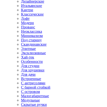
Дизайнерские
Итальянские
Кантри
Классические
Лофт
Модерн
Прованс
Неоклассика
Минимализм
Под старину
Скандинавские
Элитные
Эксклюзивные
Хай-тек
Особенности
Для студии
Для хрущевки
Для дачи
Встроенные
С антресолями
С барной стойкой
С островом
Малогабаритные
Модульные
Скрытые ручки