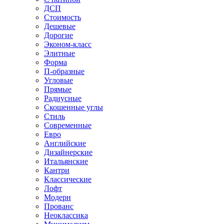
ДСП
Стоимость
Дешевые
Дорогие
Эконом-класс
Элитные
Форма
П-образные
Угловые
Прямые
Радиусные
Скошенные углы
Стиль
Современные
Евро
Английские
Дизайнерские
Итальянские
Кантри
Классические
Лофт
Модерн
Прованс
Неоклассика