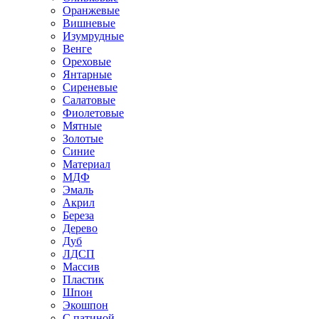
Оранжевые
Вишневые
Изумрудные
Венге
Ореховые
Янтарные
Сиреневые
Салатовые
Фиолетовые
Мятные
Золотые
Синие
Материал
МДФ
Эмаль
Акрил
Береза
Дерево
Дуб
ЛДСП
Массив
Пластик
Шпон
Экошпон
С патиной