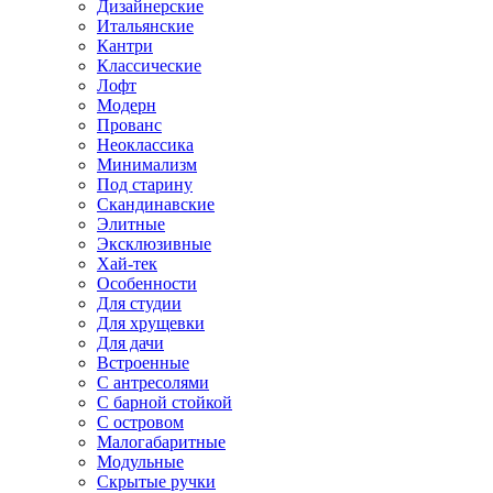
Дизайнерские
Итальянские
Кантри
Классические
Лофт
Модерн
Прованс
Неоклассика
Минимализм
Под старину
Скандинавские
Элитные
Эксклюзивные
Хай-тек
Особенности
Для студии
Для хрущевки
Для дачи
Встроенные
С антресолями
С барной стойкой
С островом
Малогабаритные
Модульные
Скрытые ручки