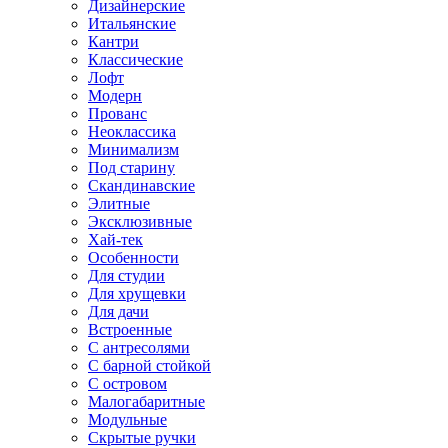
Дизайнерские
Итальянские
Кантри
Классические
Лофт
Модерн
Прованс
Неоклассика
Минимализм
Под старину
Скандинавские
Элитные
Эксклюзивные
Хай-тек
Особенности
Для студии
Для хрущевки
Для дачи
Встроенные
С антресолями
С барной стойкой
С островом
Малогабаритные
Модульные
Скрытые ручки