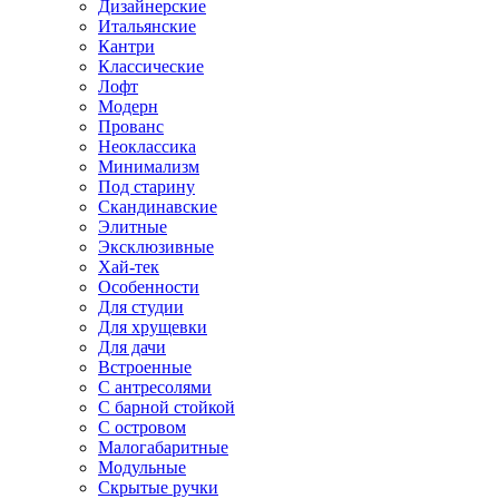
Дизайнерские
Итальянские
Кантри
Классические
Лофт
Модерн
Прованс
Неоклассика
Минимализм
Под старину
Скандинавские
Элитные
Эксклюзивные
Хай-тек
Особенности
Для студии
Для хрущевки
Для дачи
Встроенные
С антресолями
С барной стойкой
С островом
Малогабаритные
Модульные
Скрытые ручки