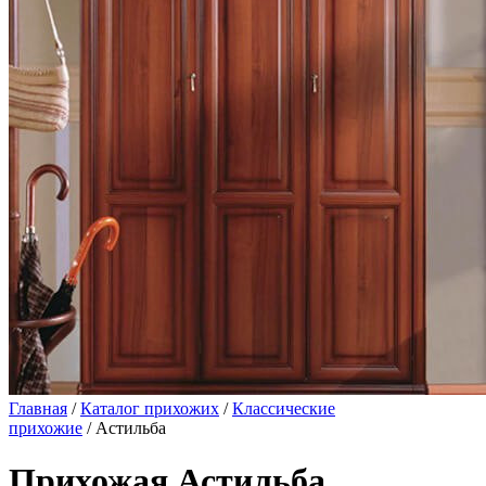
Главная
/
Каталог прихожих
/
Классические
прихожие
/ Астильба
Прихожая Астильба