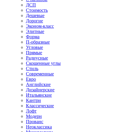
ДСП
Стоимость
Дешевые
Дорогие
Эконом-класс
Элитные
Форма
П-образные
Угловые
Прямые
Радиусные
Скошенные углы
Стиль
Современные
Евро
Английские
Дизайнерские
Итальянские
Кантри
Классические
Лофт
Модерн
Прованс
Неоклассика