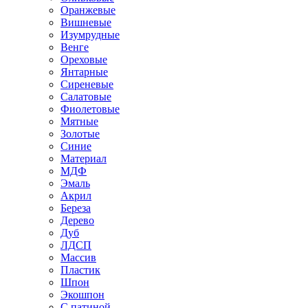
Оранжевые
Вишневые
Изумрудные
Венге
Ореховые
Янтарные
Сиреневые
Салатовые
Фиолетовые
Мятные
Золотые
Синие
Материал
МДФ
Эмаль
Акрил
Береза
Дерево
Дуб
ЛДСП
Массив
Пластик
Шпон
Экошпон
С патиной