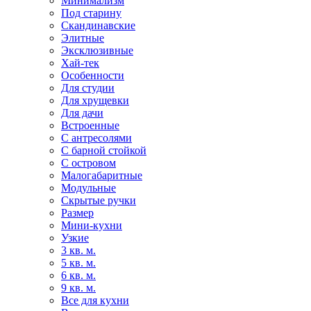
Минимализм
Под старину
Скандинавские
Элитные
Эксклюзивные
Хай-тек
Особенности
Для студии
Для хрущевки
Для дачи
Встроенные
С антресолями
С барной стойкой
С островом
Малогабаритные
Модульные
Скрытые ручки
Размер
Мини-кухни
Узкие
3 кв. м.
5 кв. м.
6 кв. м.
9 кв. м.
Все для кухни