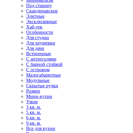
Минимализм
Под старину
Скандинавские
Элитные
Эксклюзивные
Хай-тек
Особенности
Для студии
Для хрущевки
Для дачи
Встроенные
С антресолями
С барной стойкой
С островом
Малогабаритные
Модульные
Скрытые ручки
Размер
Мини-кухни
Узкие
3 кв. м.
5 кв. м.
6 кв. м.
9 кв. м.
Все для кухни