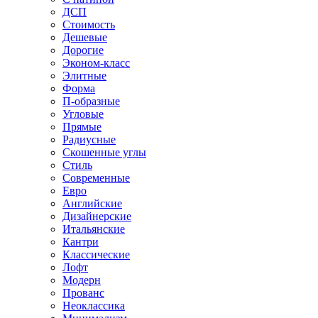
ДСП
Стоимость
Дешевые
Дорогие
Эконом-класс
Элитные
Форма
П-образные
Угловые
Прямые
Радиусные
Скошенные углы
Стиль
Современные
Евро
Английские
Дизайнерские
Итальянские
Кантри
Классические
Лофт
Модерн
Прованс
Неоклассика