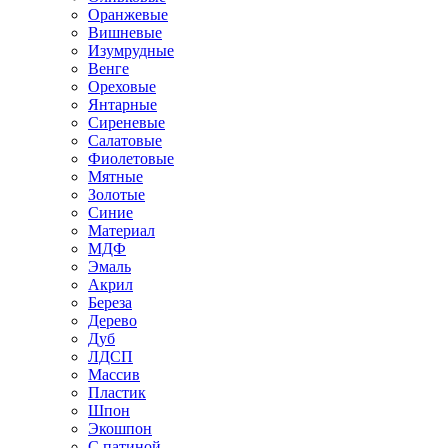
Оранжевые
Вишневые
Изумрудные
Венге
Ореховые
Янтарные
Сиреневые
Салатовые
Фиолетовые
Мятные
Золотые
Синие
Материал
МДФ
Эмаль
Акрил
Береза
Дерево
Дуб
ЛДСП
Массив
Пластик
Шпон
Экошпон
С патиной