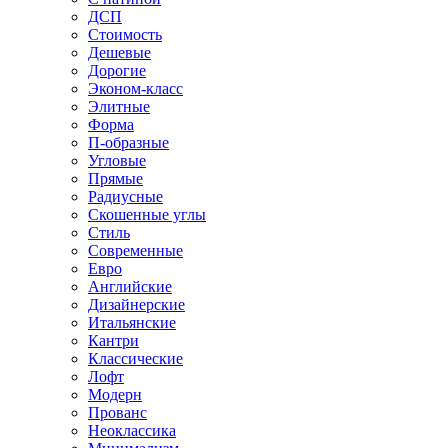
ДСП
Стоимость
Дешевые
Дорогие
Эконом-класс
Элитные
Форма
П-образные
Угловые
Прямые
Радиусные
Скошенные углы
Стиль
Современные
Евро
Английские
Дизайнерские
Итальянские
Кантри
Классические
Лофт
Модерн
Прованс
Неоклассика