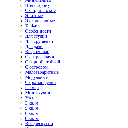
Минимализм
Под старину
Скандинавские
Элитные
Эксклюзивные
Хай-тек
Особенности
Для студии
Для хрущевки
Для дачи
Встроенные
С антресолями
С барной стойкой
С островом
Малогабаритные
Модульные
Скрытые ручки
Размер
Мини-кухни
Узкие
3 кв. м.
5 кв. м.
6 кв. м.
9 кв. м.
Все для кухни