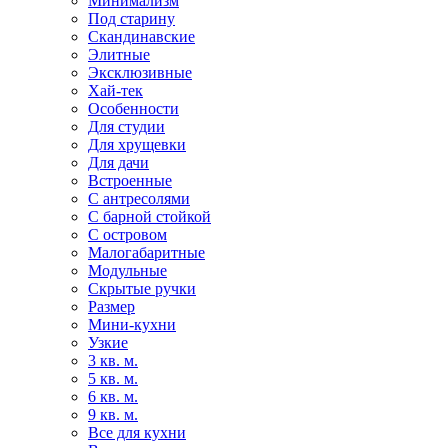
Минимализм
Под старину
Скандинавские
Элитные
Эксклюзивные
Хай-тек
Особенности
Для студии
Для хрущевки
Для дачи
Встроенные
С антресолями
С барной стойкой
С островом
Малогабаритные
Модульные
Скрытые ручки
Размер
Мини-кухни
Узкие
3 кв. м.
5 кв. м.
6 кв. м.
9 кв. м.
Все для кухни