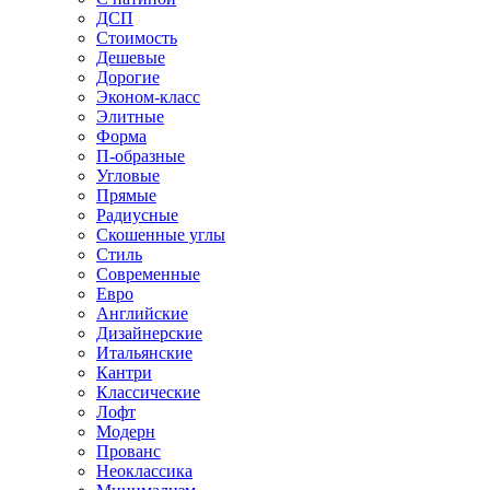
ДСП
Стоимость
Дешевые
Дорогие
Эконом-класс
Элитные
Форма
П-образные
Угловые
Прямые
Радиусные
Скошенные углы
Стиль
Современные
Евро
Английские
Дизайнерские
Итальянские
Кантри
Классические
Лофт
Модерн
Прованс
Неоклассика