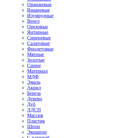
Оранжевые
Вишневые
Изумрудные
Венге
Ореховые
Янтарные
Сиреневые
Салатовые
Фиолетовые
Мятные
Золотые
Синие
Материал
МДФ
Эмаль
Акрил
Береза
Дерево
Дуб
ЛДСП
Массив
Пластик
Шпон
Экошпон
С патиной