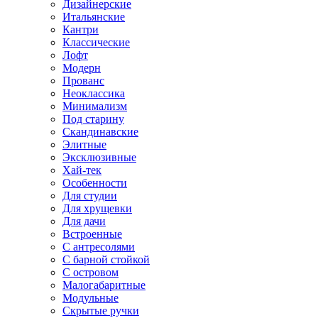
Дизайнерские
Итальянские
Кантри
Классические
Лофт
Модерн
Прованс
Неоклассика
Минимализм
Под старину
Скандинавские
Элитные
Эксклюзивные
Хай-тек
Особенности
Для студии
Для хрущевки
Для дачи
Встроенные
С антресолями
С барной стойкой
С островом
Малогабаритные
Модульные
Скрытые ручки