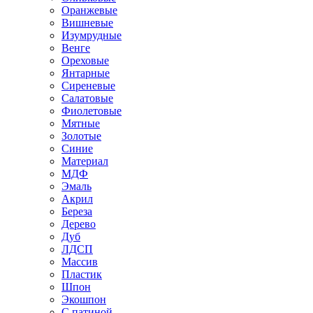
Оранжевые
Вишневые
Изумрудные
Венге
Ореховые
Янтарные
Сиреневые
Салатовые
Фиолетовые
Мятные
Золотые
Синие
Материал
МДФ
Эмаль
Акрил
Береза
Дерево
Дуб
ЛДСП
Массив
Пластик
Шпон
Экошпон
С патиной