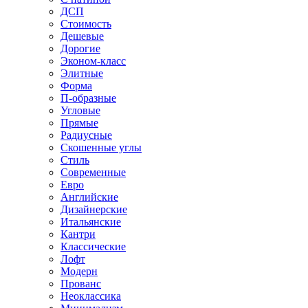
ДСП
Стоимость
Дешевые
Дорогие
Эконом-класс
Элитные
Форма
П-образные
Угловые
Прямые
Радиусные
Скошенные углы
Стиль
Современные
Евро
Английские
Дизайнерские
Итальянские
Кантри
Классические
Лофт
Модерн
Прованс
Неоклассика