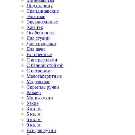
Минимализм
Под старину
Скандинавские
Элитные
Эксклюзивные
Хай-тек
Особенности
Для студии
Для хрущевки
Для дачи
Встроенные
С антресолями
С барной стойкой
С островом
Малогабаритные
Модульные
Скрытые ручки
Размер
Мини-кухни
Узкие
3 кв. м.
5 кв. м.
6 кв. м.
9 кв. м.
Все для кухни