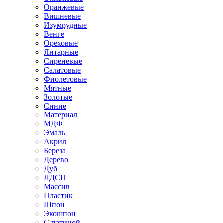
Оранжевые
Вишневые
Изумрудные
Венге
Ореховые
Янтарные
Сиреневые
Салатовые
Фиолетовые
Мятные
Золотые
Синие
Материал
МДФ
Эмаль
Акрил
Береза
Дерево
Дуб
ЛДСП
Массив
Пластик
Шпон
Экошпон
С патиной