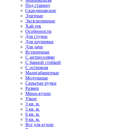
Минимализм
Под старину
Скандинавские
Элитные
Эксклюзивные
Хай-тек
Особенности
Для студии
Для хрущевки
Для дачи
Встроенные
С антресолями
С барной стойкой
С островом
Малогабаритные
Модульные
Скрытые ручки
Размер
Мини-кухни
Узкие
3 кв. м.
5 кв. м.
6 кв. м.
9 кв. м.
Все для кухни