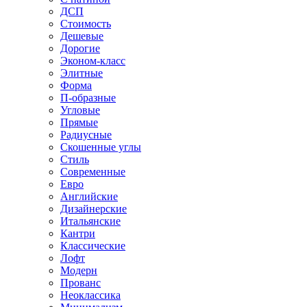
ДСП
Стоимость
Дешевые
Дорогие
Эконом-класс
Элитные
Форма
П-образные
Угловые
Прямые
Радиусные
Скошенные углы
Стиль
Современные
Евро
Английские
Дизайнерские
Итальянские
Кантри
Классические
Лофт
Модерн
Прованс
Неоклассика