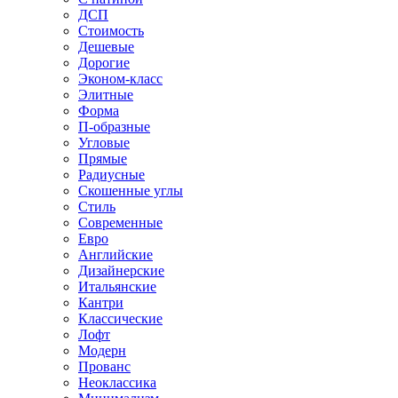
ДСП
Стоимость
Дешевые
Дорогие
Эконом-класс
Элитные
Форма
П-образные
Угловые
Прямые
Радиусные
Скошенные углы
Стиль
Современные
Евро
Английские
Дизайнерские
Итальянские
Кантри
Классические
Лофт
Модерн
Прованс
Неоклассика