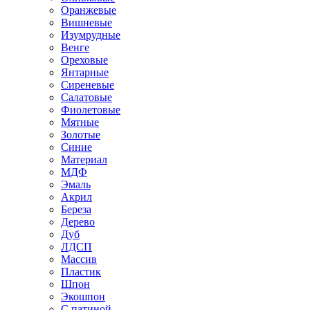
Оранжевые
Вишневые
Изумрудные
Венге
Ореховые
Янтарные
Сиреневые
Салатовые
Фиолетовые
Мятные
Золотые
Синие
Материал
МДФ
Эмаль
Акрил
Береза
Дерево
Дуб
ЛДСП
Массив
Пластик
Шпон
Экошпон
С патиной