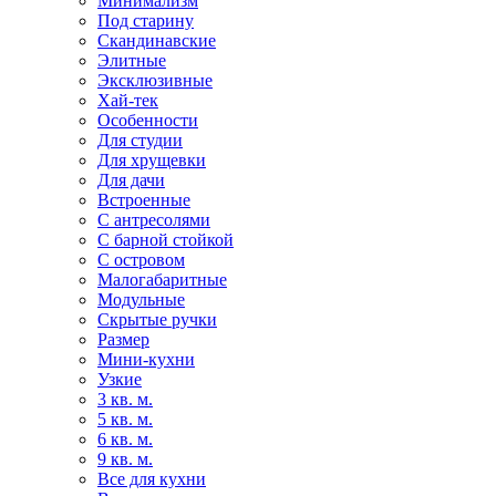
Минимализм
Под старину
Скандинавские
Элитные
Эксклюзивные
Хай-тек
Особенности
Для студии
Для хрущевки
Для дачи
Встроенные
С антресолями
С барной стойкой
С островом
Малогабаритные
Модульные
Скрытые ручки
Размер
Мини-кухни
Узкие
3 кв. м.
5 кв. м.
6 кв. м.
9 кв. м.
Все для кухни