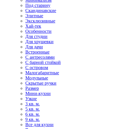
Минимализм
Под старину
Скандинавские
Элитные
Эксклюзивные
Хай-тек
Особенности
Для студии
Для хрущевки
Для дачи
Встроенные
С антресолями
С барной стойкой
С островом
Малогабаритные
Модульные
Скрытые ручки
Размер
Мини-кухни
Узкие
3 кв. м.
5 кв. м.
6 кв. м.
9 кв. м.
Все для кухни