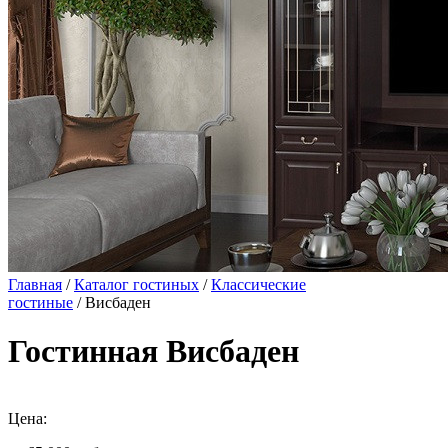
Главная
/
Каталог гостиных
/
Классические
гостиные
/ Висбаден
Гостинная Висбаден
Цена: