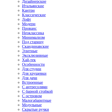
Дизайнерские
Итальянские
Кантри
Классические
Лофт
Модерн
Прованс
Неоклассика
Минимализм
Под старину
Скандинавские
Элитные
Эксклюзивные
Хай-тек
Особенности
Для студии
Для хрущевки
Для дачи
Встроенные
С антресолями
С барной стойкой
С островом
Малогабаритные
Модульные
Скрытые ручки