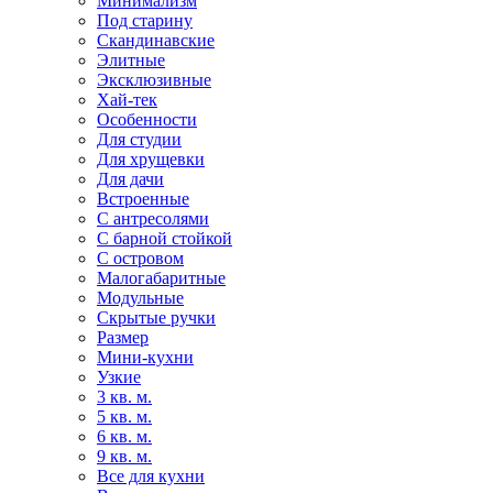
Минимализм
Под старину
Скандинавские
Элитные
Эксклюзивные
Хай-тек
Особенности
Для студии
Для хрущевки
Для дачи
Встроенные
С антресолями
С барной стойкой
С островом
Малогабаритные
Модульные
Скрытые ручки
Размер
Мини-кухни
Узкие
3 кв. м.
5 кв. м.
6 кв. м.
9 кв. м.
Все для кухни