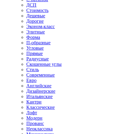
ДСП
Стоимость
Дешевые
Дорогие
Эконом-класс
Элитные
Форма
П-образные
Угловые
Прямые
Радиусные
Скошенные углы
Стиль
Современные
Евро
Английские
Дизайнерские
Итальянские
Кантри
Классические
Лофт
Модерн
Прованс
Неоклассика