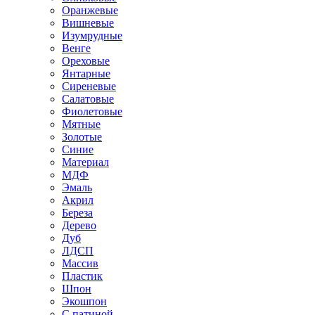
Оранжевые
Вишневые
Изумрудные
Венге
Ореховые
Янтарные
Сиреневые
Салатовые
Фиолетовые
Мятные
Золотые
Синие
Материал
МДФ
Эмаль
Акрил
Береза
Дерево
Дуб
ЛДСП
Массив
Пластик
Шпон
Экошпон
С патиной