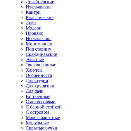
Дизайнерские
Итальянские
Кантри
Классические
Лофт
Модерн
Прованс
Неоклассика
Минимализм
Под старину
Скандинавские
Элитные
Эксклюзивные
Хай-тек
Особенности
Для студии
Для хрущевки
Для дачи
Встроенные
С антресолями
С барной стойкой
С островом
Малогабаритные
Модульные
Скрытые ручки