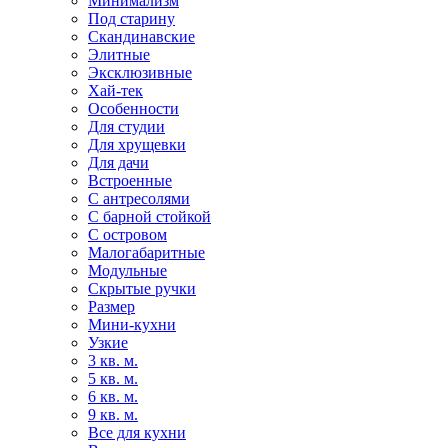
Минимализм
Под старину
Скандинавские
Элитные
Эксклюзивные
Хай-тек
Особенности
Для студии
Для хрущевки
Для дачи
Встроенные
С антресолями
С барной стойкой
С островом
Малогабаритные
Модульные
Скрытые ручки
Размер
Мини-кухни
Узкие
3 кв. м.
5 кв. м.
6 кв. м.
9 кв. м.
Все для кухни