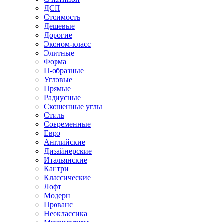
ДСП
Стоимость
Дешевые
Дорогие
Эконом-класс
Элитные
Форма
П-образные
Угловые
Прямые
Радиусные
Скошенные углы
Стиль
Современные
Евро
Английские
Дизайнерские
Итальянские
Кантри
Классические
Лофт
Модерн
Прованс
Неоклассика