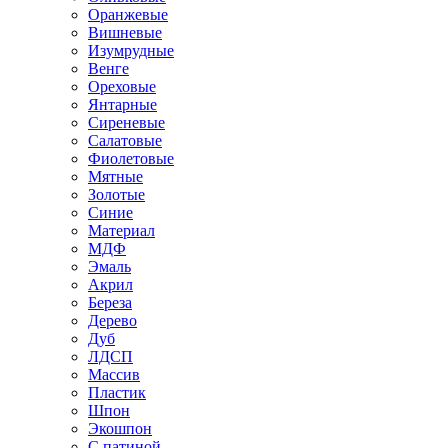
Оранжевые
Вишневые
Изумрудные
Венге
Ореховые
Янтарные
Сиреневые
Салатовые
Фиолетовые
Мятные
Золотые
Синие
Материал
МДФ
Эмаль
Акрил
Береза
Дерево
Дуб
ЛДСП
Массив
Пластик
Шпон
Экошпон
С патиной