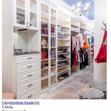
Гардеробная Базавлук
Стиль: