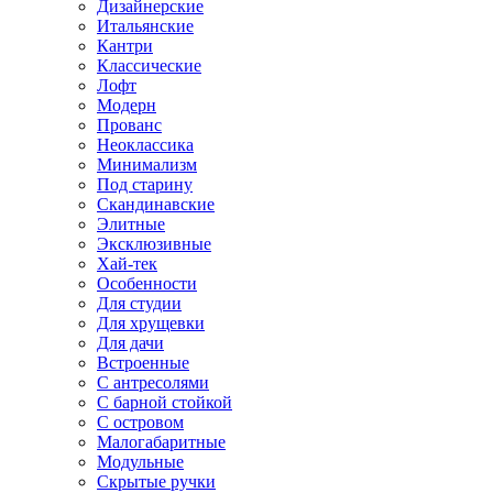
Дизайнерские
Итальянские
Кантри
Классические
Лофт
Модерн
Прованс
Неоклассика
Минимализм
Под старину
Скандинавские
Элитные
Эксклюзивные
Хай-тек
Особенности
Для студии
Для хрущевки
Для дачи
Встроенные
С антресолями
С барной стойкой
С островом
Малогабаритные
Модульные
Скрытые ручки