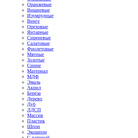
Оранжевые
Вишневые
Изумрудные
Венге
Ореховые
Янтарные
Сиреневые
Салатовые
Фиолетовые
Мятные
Золотые
Синие
Материал
МДФ
Эмаль
Акрил
Береза
Дерево
Дуб
ЛДСП
Массив
Пластик
Шпон
Экошпон
С патиной