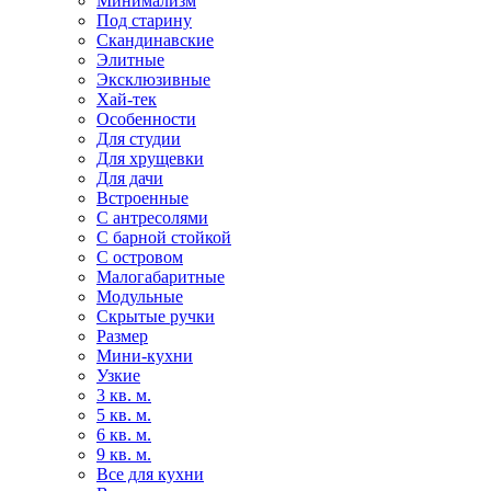
Минимализм
Под старину
Скандинавские
Элитные
Эксклюзивные
Хай-тек
Особенности
Для студии
Для хрущевки
Для дачи
Встроенные
С антресолями
С барной стойкой
С островом
Малогабаритные
Модульные
Скрытые ручки
Размер
Мини-кухни
Узкие
3 кв. м.
5 кв. м.
6 кв. м.
9 кв. м.
Все для кухни