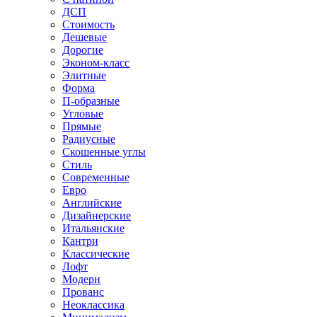
ДСП
Стоимость
Дешевые
Дорогие
Эконом-класс
Элитные
Форма
П-образные
Угловые
Прямые
Радиусные
Скошенные углы
Стиль
Современные
Евро
Английские
Дизайнерские
Итальянские
Кантри
Классические
Лофт
Модерн
Прованс
Неоклассика