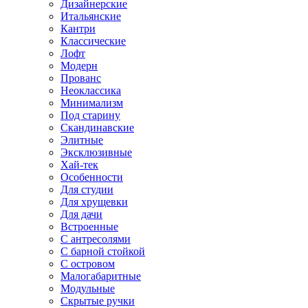
Дизайнерские
Итальянские
Кантри
Классические
Лофт
Модерн
Прованс
Неоклассика
Минимализм
Под старину
Скандинавские
Элитные
Эксклюзивные
Хай-тек
Особенности
Для студии
Для хрущевки
Для дачи
Встроенные
С антресолями
С барной стойкой
С островом
Малогабаритные
Модульные
Скрытые ручки