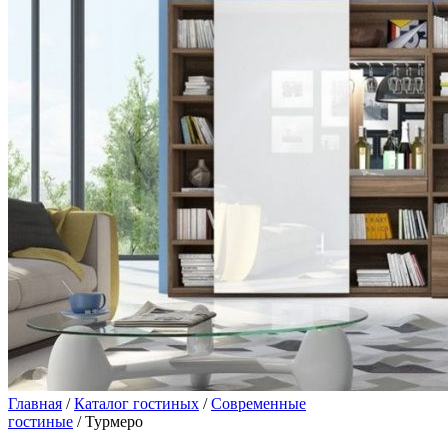
Главная
/
Каталог гостиных
/
Современные
гостиные
/ Турмеро