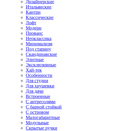
Дизайнерские
Итальянские
Кантри
Классические
Лофт
Модерн
Прованс
Неоклассика
Минимализм
Под старину
Скандинавские
Элитные
Эксклюзивные
Хай-тек
Особенности
Для студии
Для хрущевки
Для дачи
Встроенные
С антресолями
С барной стойкой
С островом
Малогабаритные
Модульные
Скрытые ручки