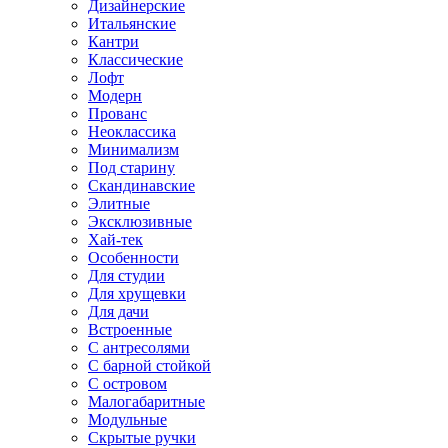
Дизайнерские
Итальянские
Кантри
Классические
Лофт
Модерн
Прованс
Неоклассика
Минимализм
Под старину
Скандинавские
Элитные
Эксклюзивные
Хай-тек
Особенности
Для студии
Для хрущевки
Для дачи
Встроенные
С антресолями
С барной стойкой
С островом
Малогабаритные
Модульные
Скрытые ручки