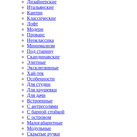
Дизайнерские
Итальянские
Кантри
Классические
Лофт
Модерн
Прованс
Неоклассика
Минимализм
Под старину
Скандинавские
Элитные
Эксклюзивные
Хай-тек
Особенности
Для студии
Для хрущевки
Для дачи
Встроенные
С антресолями
С барной стойкой
С островом
Малогабаритные
Модульные
Скрытые ручки