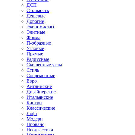
ДСП
Стоимость
Дешевые
Дорогие
Эконом-класс
Элитные
Форма
П-образные
Угловые
Прямые
Радиусные
Скошенные углы
Стиль
Современные
Евро
Английские
Дизайнерские
Итальянские
Кантри
Классические
Лофт
Модерн
Прованс
Неоклассика