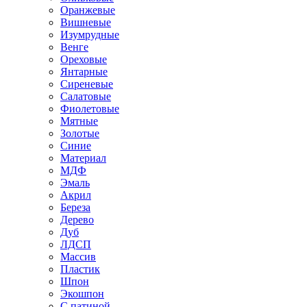
Оранжевые
Вишневые
Изумрудные
Венге
Ореховые
Янтарные
Сиреневые
Салатовые
Фиолетовые
Мятные
Золотые
Синие
Материал
МДФ
Эмаль
Акрил
Береза
Дерево
Дуб
ЛДСП
Массив
Пластик
Шпон
Экошпон
С патиной