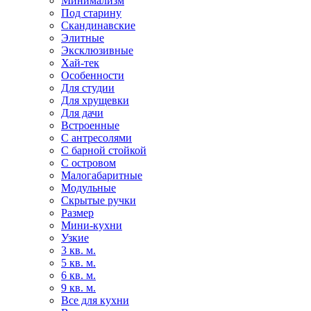
Минимализм
Под старину
Скандинавские
Элитные
Эксклюзивные
Хай-тек
Особенности
Для студии
Для хрущевки
Для дачи
Встроенные
С антресолями
С барной стойкой
С островом
Малогабаритные
Модульные
Скрытые ручки
Размер
Мини-кухни
Узкие
3 кв. м.
5 кв. м.
6 кв. м.
9 кв. м.
Все для кухни