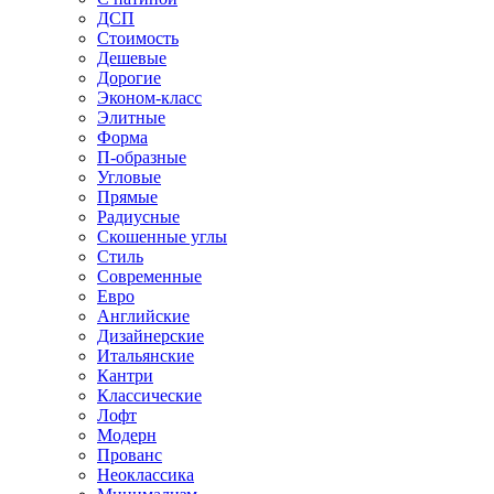
ДСП
Стоимость
Дешевые
Дорогие
Эконом-класс
Элитные
Форма
П-образные
Угловые
Прямые
Радиусные
Скошенные углы
Стиль
Современные
Евро
Английские
Дизайнерские
Итальянские
Кантри
Классические
Лофт
Модерн
Прованс
Неоклассика