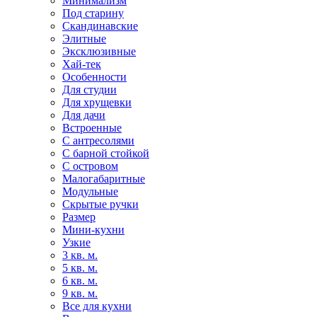
Минимализм
Под старину
Скандинавские
Элитные
Эксклюзивные
Хай-тек
Особенности
Для студии
Для хрущевки
Для дачи
Встроенные
С антресолями
С барной стойкой
С островом
Малогабаритные
Модульные
Скрытые ручки
Размер
Мини-кухни
Узкие
3 кв. м.
5 кв. м.
6 кв. м.
9 кв. м.
Все для кухни