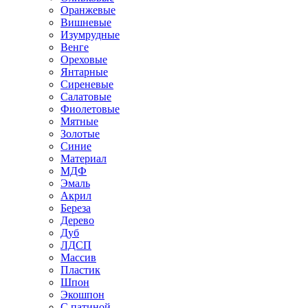
Оранжевые
Вишневые
Изумрудные
Венге
Ореховые
Янтарные
Сиреневые
Салатовые
Фиолетовые
Мятные
Золотые
Синие
Материал
МДФ
Эмаль
Акрил
Береза
Дерево
Дуб
ЛДСП
Массив
Пластик
Шпон
Экошпон
С патиной