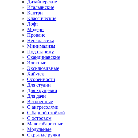
Дизайнерские
Итальянские
Кантри
Классические
Лофт
Модерн
Прованс
Неоклассика
Минимализм
Под старину
Скандинавские
Элитные
Эксклюзивные
Хай-тек
Особенности
Для студии
Для хрущевки
Для дачи
Встроенные
С антресолями
С барной стойкой
С островом
Малогабаритные
Модульные
Скрытые ручки