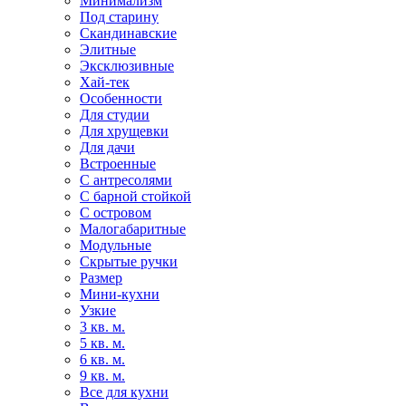
Минимализм
Под старину
Скандинавские
Элитные
Эксклюзивные
Хай-тек
Особенности
Для студии
Для хрущевки
Для дачи
Встроенные
С антресолями
С барной стойкой
С островом
Малогабаритные
Модульные
Скрытые ручки
Размер
Мини-кухни
Узкие
3 кв. м.
5 кв. м.
6 кв. м.
9 кв. м.
Все для кухни