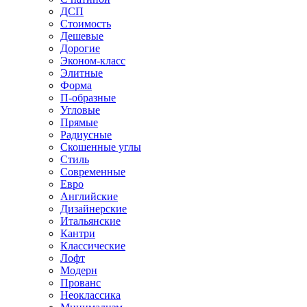
ДСП
Стоимость
Дешевые
Дорогие
Эконом-класс
Элитные
Форма
П-образные
Угловые
Прямые
Радиусные
Скошенные углы
Стиль
Современные
Евро
Английские
Дизайнерские
Итальянские
Кантри
Классические
Лофт
Модерн
Прованс
Неоклассика