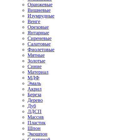
Оранжевые
Вишневые
Изумрудные
Венге
Ореховые
Янтарные
Сиреневые
Салатовые
Фиолетовые
Мятные
Золотые
Синие
Материал
МДФ
Эмаль
Акрил
Береза
Дерево
Дуб
ЛДСП
Массив
Пластик
Шпон
Экошпон
С патиной