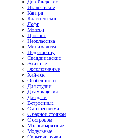
Дизайнерские
Итальянские
Кантри
Классические
Лофт
Модерн
Прованс
Неоклассика
Минимализм
Под старину
Скандинавские
Элитные
Эксклюзивные
Хай-тек
Особенности
Для студии
Для хрущевки
Для дачи
Встроенные
С антресолями
С барной стойкой
С островом
Малогабаритные
Модульные
Скрытые ручки