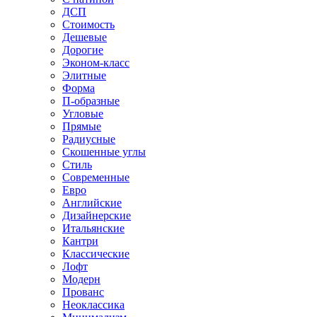
ДСП
Стоимость
Дешевые
Дорогие
Эконом-класс
Элитные
Форма
П-образные
Угловые
Прямые
Радиусные
Скошенные углы
Стиль
Современные
Евро
Английские
Дизайнерские
Итальянские
Кантри
Классические
Лофт
Модерн
Прованс
Неоклассика