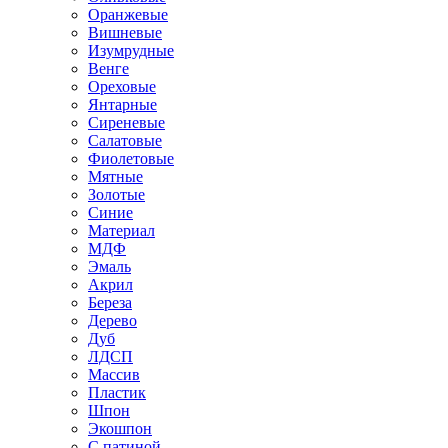
Оранжевые
Вишневые
Изумрудные
Венге
Ореховые
Янтарные
Сиреневые
Салатовые
Фиолетовые
Мятные
Золотые
Синие
Материал
МДФ
Эмаль
Акрил
Береза
Дерево
Дуб
ЛДСП
Массив
Пластик
Шпон
Экошпон
С патиной