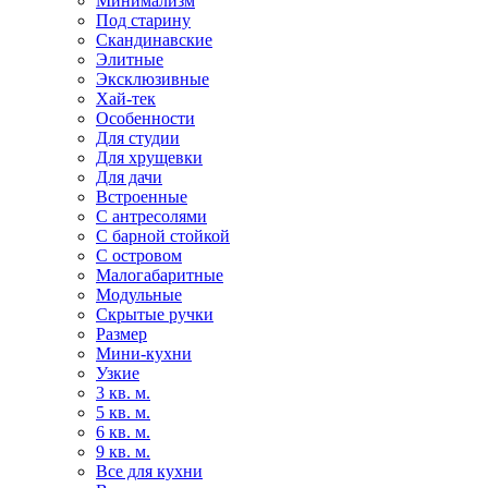
Минимализм
Под старину
Скандинавские
Элитные
Эксклюзивные
Хай-тек
Особенности
Для студии
Для хрущевки
Для дачи
Встроенные
С антресолями
С барной стойкой
С островом
Малогабаритные
Модульные
Скрытые ручки
Размер
Мини-кухни
Узкие
3 кв. м.
5 кв. м.
6 кв. м.
9 кв. м.
Все для кухни