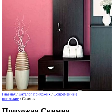
Главная
/
Каталог прихожих
/
Современные
прихожие
/ Скимия
Прихожая Скимия