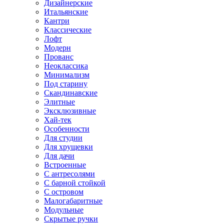
Дизайнерские
Итальянские
Кантри
Классические
Лофт
Модерн
Прованс
Неоклассика
Минимализм
Под старину
Скандинавские
Элитные
Эксклюзивные
Хай-тек
Особенности
Для студии
Для хрущевки
Для дачи
Встроенные
С антресолями
С барной стойкой
С островом
Малогабаритные
Модульные
Скрытые ручки