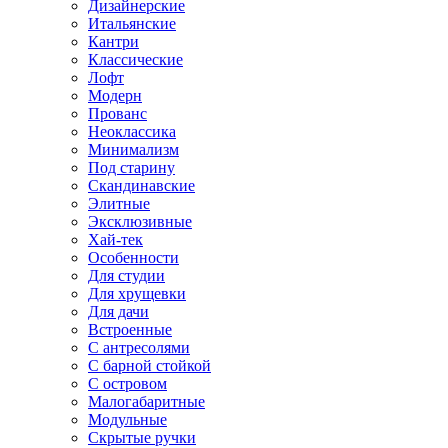
Дизайнерские
Итальянские
Кантри
Классические
Лофт
Модерн
Прованс
Неоклассика
Минимализм
Под старину
Скандинавские
Элитные
Эксклюзивные
Хай-тек
Особенности
Для студии
Для хрущевки
Для дачи
Встроенные
С антресолями
С барной стойкой
С островом
Малогабаритные
Модульные
Скрытые ручки