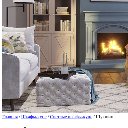
Главная
/
Шкафы-купе
/
Светлые шкафы-купе
/ Шукшин