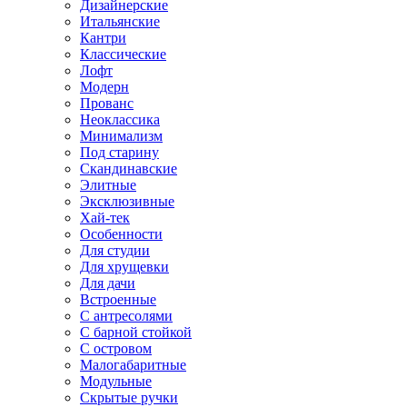
Дизайнерские
Итальянские
Кантри
Классические
Лофт
Модерн
Прованс
Неоклассика
Минимализм
Под старину
Скандинавские
Элитные
Эксклюзивные
Хай-тек
Особенности
Для студии
Для хрущевки
Для дачи
Встроенные
С антресолями
С барной стойкой
С островом
Малогабаритные
Модульные
Скрытые ручки