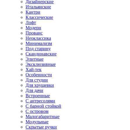
Дизайнерские
Итальянские
Кантри
Классические
Лофт
Модерн
Прованс
Неоклассика
Минимализм
Под старину
Скандинавские
Элитные
Эксклюзивные
Хай-тек
Особенности
Для студии
Для хрущевки
Для дачи
Встроенные
С антресолями
С барной стойкой
С островом
Малогабаритные
Модульные
Скрытые ручки