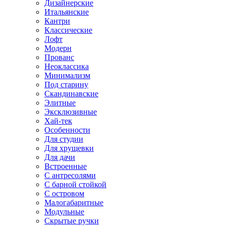
Дизайнерские
Итальянские
Кантри
Классические
Лофт
Модерн
Прованс
Неоклассика
Минимализм
Под старину
Скандинавские
Элитные
Эксклюзивные
Хай-тек
Особенности
Для студии
Для хрущевки
Для дачи
Встроенные
С антресолями
С барной стойкой
С островом
Малогабаритные
Модульные
Скрытые ручки