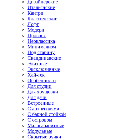
Дизайнерские
Итальянские
Кантри
Классические
Лофт
Модерн
Прованс
Неоклассика
Минимализм
Под старину
Скандинавские
Элитные
Эксклюзивные
Хай-тек
Особенности
Для студии
Для хрущевки
Для дачи
Встроенные
С антресолями
С барной стойкой
С островом
Малогабаритные
Модульные
Скрытые ручки