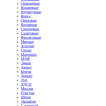
Оранжевые
Вишневые
Изумрудные
Венге
Ореховые
Янтарные
Сиреневые
Салатовые
Фиолетовые
Мятные
Золотые
Синие
Материал
МДФ
Эмаль
Акрил
Береза
Дерево
Дуб
ЛДСП
Массив
Пластик
Шпон
Экошпон
С патиной