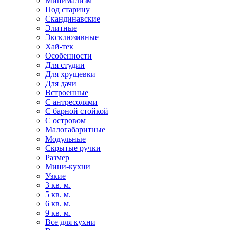
Минимализм
Под старину
Скандинавские
Элитные
Эксклюзивные
Хай-тек
Особенности
Для студии
Для хрущевки
Для дачи
Встроенные
С антресолями
С барной стойкой
С островом
Малогабаритные
Модульные
Скрытые ручки
Размер
Мини-кухни
Узкие
3 кв. м.
5 кв. м.
6 кв. м.
9 кв. м.
Все для кухни