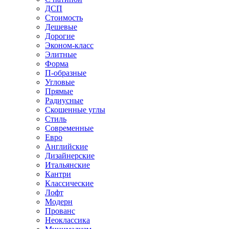
ДСП
Стоимость
Дешевые
Дорогие
Эконом-класс
Элитные
Форма
П-образные
Угловые
Прямые
Радиусные
Скошенные углы
Стиль
Современные
Евро
Английские
Дизайнерские
Итальянские
Кантри
Классические
Лофт
Модерн
Прованс
Неоклассика