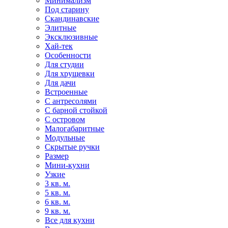
Минимализм
Под старину
Скандинавские
Элитные
Эксклюзивные
Хай-тек
Особенности
Для студии
Для хрущевки
Для дачи
Встроенные
С антресолями
С барной стойкой
С островом
Малогабаритные
Модульные
Скрытые ручки
Размер
Мини-кухни
Узкие
3 кв. м.
5 кв. м.
6 кв. м.
9 кв. м.
Все для кухни