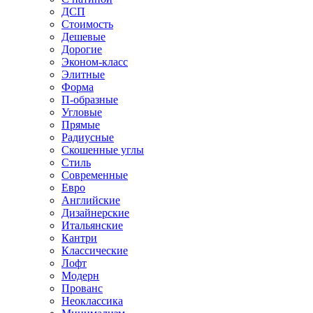
ДСП
Стоимость
Дешевые
Дорогие
Эконом-класс
Элитные
Форма
П-образные
Угловые
Прямые
Радиусные
Скошенные углы
Стиль
Современные
Евро
Английские
Дизайнерские
Итальянские
Кантри
Классические
Лофт
Модерн
Прованс
Неоклассика