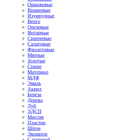
Оранжевые
Вишневые
Изумрудные
Венге
Ореховые
Янтарные
Сиреневые
Салатовые
Фиолетовые
Мятные
Золотые
Синие
Материал
МДФ
Эмаль
Акрил
Береза
Дерево
Дуб
ЛДСП
Массив
Пластик
Шпон
Экошпон
С патиной