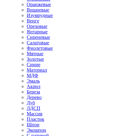
Оранжевые
Вишневые
Изумрудные
Венге
Ореховые
Янтарные
Сиреневые
Салатовые
Фиолетовые
Мятные
Золотые
Синие
Материал
МДФ
Эмаль
Акрил
Береза
Дерево
Дуб
ЛДСП
Массив
Пластик
Шпон
Экошпон
С патиной