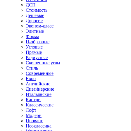
ДСП
Стоимость
Дешевые
Дорогие
Эконом-класс
Элитные
Форма
П-образные
Угловые
Прямые
Радиусные
Скошенные углы
Стиль
Современные
Евро
Английские
Дизайнерские
Итальянские
Кантри
Классические
Лофт
Модерн
Прованс
Неоклассика