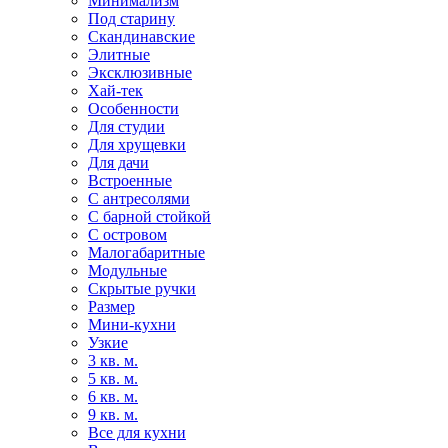
Минимализм
Под старину
Скандинавские
Элитные
Эксклюзивные
Хай-тек
Особенности
Для студии
Для хрущевки
Для дачи
Встроенные
С антресолями
С барной стойкой
С островом
Малогабаритные
Модульные
Скрытые ручки
Размер
Мини-кухни
Узкие
3 кв. м.
5 кв. м.
6 кв. м.
9 кв. м.
Все для кухни