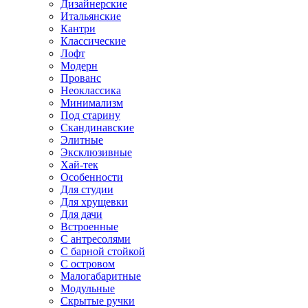
Дизайнерские
Итальянские
Кантри
Классические
Лофт
Модерн
Прованс
Неоклассика
Минимализм
Под старину
Скандинавские
Элитные
Эксклюзивные
Хай-тек
Особенности
Для студии
Для хрущевки
Для дачи
Встроенные
С антресолями
С барной стойкой
С островом
Малогабаритные
Модульные
Скрытые ручки