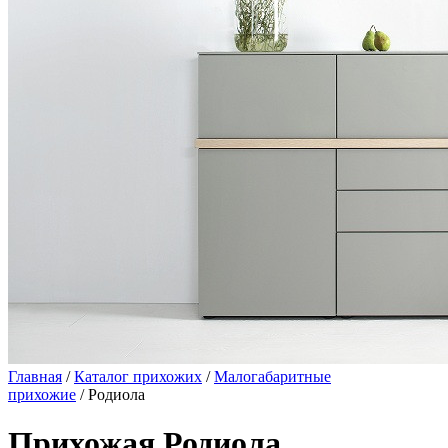
Главная
/
Каталог прихожих
/
Малогабаритные
прихожие
/ Родиола
Прихожая Родиола