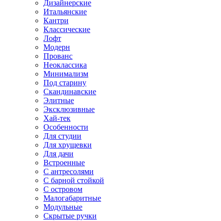
Дизайнерские
Итальянские
Кантри
Классические
Лофт
Модерн
Прованс
Неоклассика
Минимализм
Под старину
Скандинавские
Элитные
Эксклюзивные
Хай-тек
Особенности
Для студии
Для хрущевки
Для дачи
Встроенные
С антресолями
С барной стойкой
С островом
Малогабаритные
Модульные
Скрытые ручки