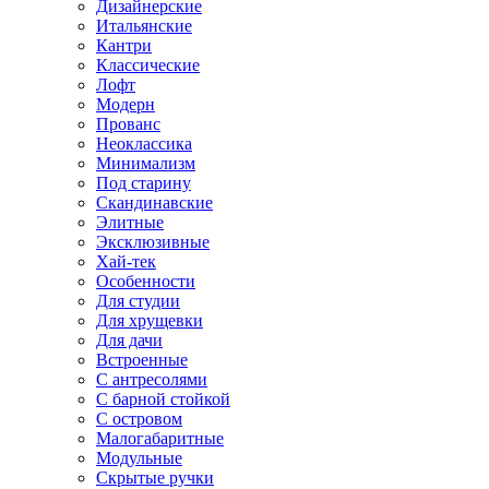
Дизайнерские
Итальянские
Кантри
Классические
Лофт
Модерн
Прованс
Неоклассика
Минимализм
Под старину
Скандинавские
Элитные
Эксклюзивные
Хай-тек
Особенности
Для студии
Для хрущевки
Для дачи
Встроенные
С антресолями
С барной стойкой
С островом
Малогабаритные
Модульные
Скрытые ручки