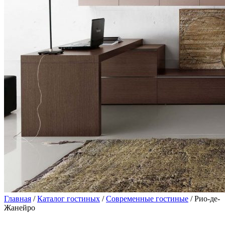
Главная
/
Каталог гостиных
/
Современные гостиные
/ Рио-де-
Жанейро