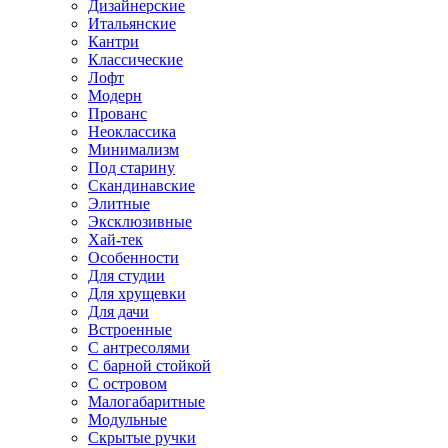
Дизайнерские
Итальянские
Кантри
Классические
Лофт
Модерн
Прованс
Неоклассика
Минимализм
Под старину
Скандинавские
Элитные
Эксклюзивные
Хай-тек
Особенности
Для студии
Для хрущевки
Для дачи
Встроенные
С антресолями
С барной стойкой
С островом
Малогабаритные
Модульные
Скрытые ручки