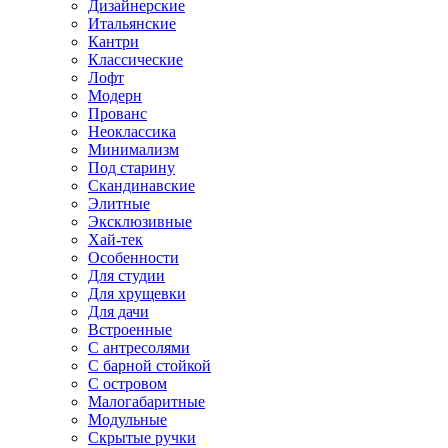
Дизайнерские
Итальянские
Кантри
Классические
Лофт
Модерн
Прованс
Неоклассика
Минимализм
Под старину
Скандинавские
Элитные
Эксклюзивные
Хай-тек
Особенности
Для студии
Для хрущевки
Для дачи
Встроенные
С антресолями
С барной стойкой
С островом
Малогабаритные
Модульные
Скрытые ручки